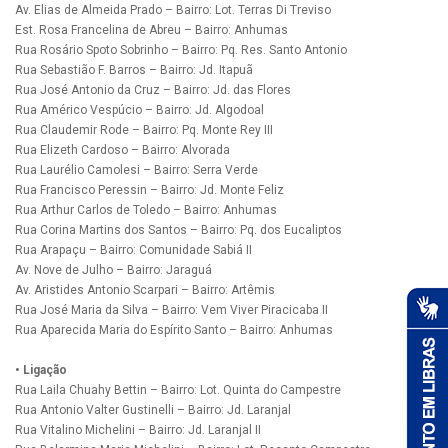
Av. Elias de Almeida Prado – Bairro: Lot. Terras Di Treviso
Est. Rosa Francelina de Abreu – Bairro: Anhumas
Rua Rosário Spoto Sobrinho – Bairro: Pq. Res. Santo Antonio
Rua Sebastião F. Barros – Bairro: Jd. Itapuã
Rua José Antonio da Cruz – Bairro: Jd. das Flores
Rua Américo Vespúcio – Bairro: Jd. Algodoal
Rua Claudemir Rode – Bairro: Pq. Monte Rey III
Rua Elizeth Cardoso – Bairro: Alvorada
Rua Laurélio Camolesi – Bairro: Serra Verde
Rua Francisco Peressin – Bairro: Jd. Monte Feliz
Rua Arthur Carlos de Toledo – Bairro: Anhumas
Rua Corina Martins dos Santos – Bairro: Pq. dos Eucaliptos
Rua Arapaçu – Bairro: Comunidade Sabiá II
Av. Nove de Julho – Bairro: Jaraguá
Av. Aristides Antonio Scarpari – Bairro: Artêmis
Rua José Maria da Silva – Bairro: Vem Viver Piracicaba II
Rua Aparecida Maria do Espírito Santo – Bairro: Anhumas
• Ligação
Rua Laila Chuahy Bettin – Bairro: Lot. Quinta do Campestre
Rua Antonio Valter Gustinelli – Bairro: Jd. Laranjal
Rua Vitalino Michelini – Bairro: Jd. Laranjal II