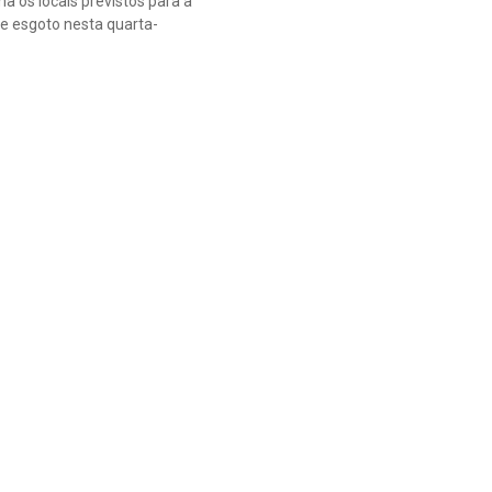
a os locais previstos para a
e esgoto nesta quarta-