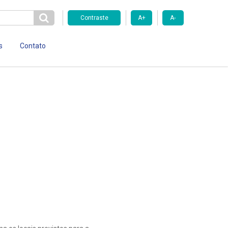
Contraste
A+
A-
s
Contato