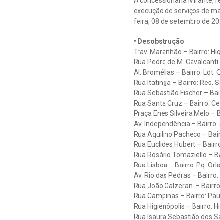
A concessionária Mirante, r
execução de serviços de ma
feira, 08 de setembro de 20
• Desobstrução
Trav. Maranhão – Bairro: Hi
Rua Pedro de M. Cavalcanti 
Al. Bromélias – Bairro: Lot.
Rua Itatinga – Bairro: Res. S
Rua Sebastião Fischer – Bair
Rua Santa Cruz – Bairro: Ce
Praça Enes Silveira Melo – B
Av. Independência – Bairro
Rua Aquilino Pacheco – Bai
Rua Euclides Hubert – Bairr
Rua Rosário Tomaziello – Ba
Rua Lisboa – Bairro: Pq. Orla
Av. Rio das Pedras – Bairro
Rua João Galzerani – Bairro
Rua Campinas – Bairro: Paul
Rua Higienópolis – Bairro: H
Rua Isaura Sebastião dos Sa