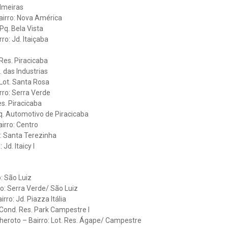
almeiras
Bairro: Nova América
Pq. Bela Vista
ro: Jd. Itaiçaba
Res. Piracicaba
. das Industrias
 Lot. Santa Rosa
rro: Serra Verde
es. Piracicaba
Pq. Automotivo de Piracicaba
irro: Centro
o: Santa Terezinha
Jd. Itaicy I
: São Luiz
rro: Serra Verde/ São Luiz
rro: Jd. Piazza Itália
 Cond. Res. Park Campestre I
heroto – Bairro: Lot. Res. Ágape/ Campestre