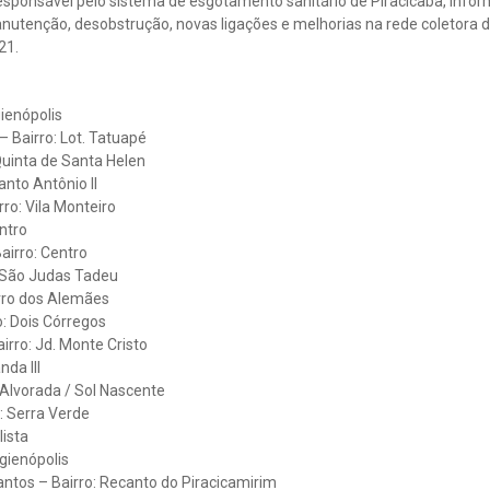
esponsável pelo sistema de esgotamento sanitário de Piracicaba, inform
nutenção, desobstrução, novas ligações e melhorias na rede coletora d
21.
gienópolis
– Bairro: Lot. Tatuapé
 Quinta de Santa Helen
anto Antônio II
ro: Vila Monteiro
ntro
airro: Centro
: São Judas Tadeu
rro dos Alemães
o: Dois Córregos
irro: Jd. Monte Cristo
nda III
: Alvorada / Sol Nascente
: Serra Verde
ista
igienópolis
ntos – Bairro: Recanto do Piracicamirim