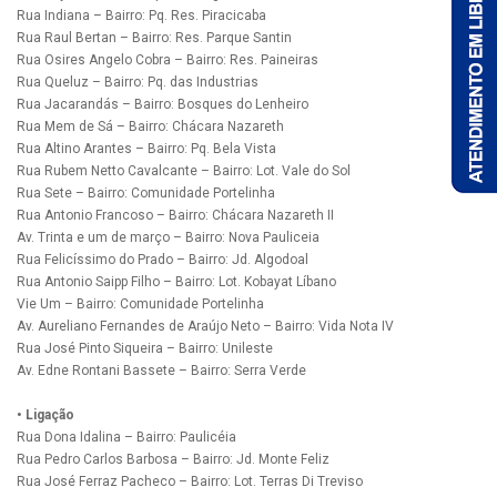
Rua Indiana – Bairro: Pq. Res. Piracicaba
Rua Raul Bertan – Bairro: Res. Parque Santin
Rua Osires Angelo Cobra – Bairro: Res. Paineiras
Rua Queluz – Bairro: Pq. das Industrias
Rua Jacarandás – Bairro: Bosques do Lenheiro
Rua Mem de Sá – Bairro: Chácara Nazareth
Rua Altino Arantes – Bairro: Pq. Bela Vista
Rua Rubem Netto Cavalcante – Bairro: Lot. Vale do Sol
Rua Sete – Bairro: Comunidade Portelinha
Rua Antonio Francoso – Bairro: Chácara Nazareth II
Av. Trinta e um de março – Bairro: Nova Pauliceia
Rua Felicíssimo do Prado – Bairro: Jd. Algodoal
Rua Antonio Saipp Filho – Bairro: Lot. Kobayat Líbano
Vie Um – Bairro: Comunidade Portelinha
Av. Aureliano Fernandes de Araújo Neto – Bairro: Vida Nota IV
Rua José Pinto Siqueira – Bairro: Unileste
Av. Edne Rontani Bassete – Bairro: Serra Verde
• Ligação
Rua Dona Idalina – Bairro: Paulicéia
Rua Pedro Carlos Barbosa – Bairro: Jd. Monte Feliz
Rua José Ferraz Pacheco – Bairro: Lot. Terras Di Treviso