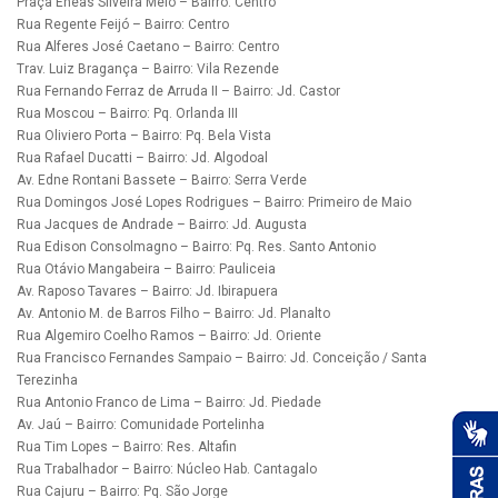
Praça Enéas Silveira Melo – Bairro: Centro
Rua Regente Feijó – Bairro: Centro
Rua Alferes José Caetano – Bairro: Centro
Trav. Luiz Bragança – Bairro: Vila Rezende
Rua Fernando Ferraz de Arruda II – Bairro: Jd. Castor
Rua Moscou – Bairro: Pq. Orlanda III
Rua Oliviero Porta – Bairro: Pq. Bela Vista
Rua Rafael Ducatti – Bairro: Jd. Algodoal
Av. Edne Rontani Bassete – Bairro: Serra Verde
Rua Domingos José Lopes Rodrigues – Bairro: Primeiro de Maio
Rua Jacques de Andrade – Bairro: Jd. Augusta
Rua Edison Consolmagno – Bairro: Pq. Res. Santo Antonio
Rua Otávio Mangabeira – Bairro: Pauliceia
Av. Raposo Tavares – Bairro: Jd. Ibirapuera
Av. Antonio M. de Barros Filho – Bairro: Jd. Planalto
Rua Algemiro Coelho Ramos – Bairro: Jd. Oriente
Rua Francisco Fernandes Sampaio – Bairro: Jd. Conceição / Santa
Terezinha
Rua Antonio Franco de Lima – Bairro: Jd. Piedade
Av. Jaú – Bairro: Comunidade Portelinha
Rua Tim Lopes – Bairro: Res. Altafin
Rua Trabalhador – Bairro: Núcleo Hab. Cantagalo
Rua Cajuru – Bairro: Pq. São Jorge