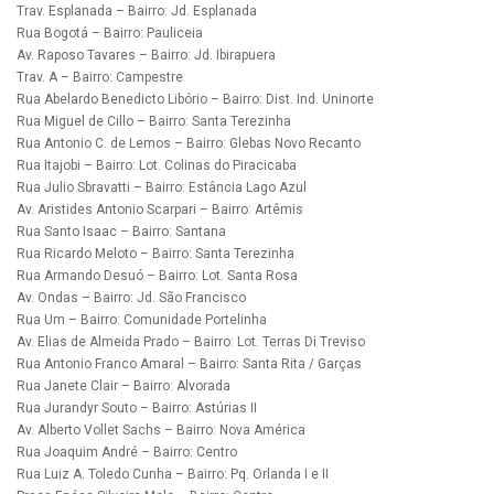
Trav. Esplanada – Bairro: Jd. Esplanada
Rua Bogotá – Bairro: Pauliceia
Av. Raposo Tavares – Bairro: Jd. Ibirapuera
Trav. A – Bairro: Campestre
Rua Abelardo Benedicto Libório – Bairro: Dist. Ind. Uninorte
Rua Miguel de Cillo – Bairro: Santa Terezinha
Rua Antonio C. de Lemos – Bairro: Glebas Novo Recanto
Rua Itajobi – Bairro: Lot. Colinas do Piracicaba
Rua Julio Sbravatti – Bairro: Estância Lago Azul
Av. Aristides Antonio Scarpari – Bairro: Artêmis
Rua Santo Isaac – Bairro: Santana
Rua Ricardo Meloto – Bairro: Santa Terezinha
Rua Armando Desuó – Bairro: Lot. Santa Rosa
Av. Ondas – Bairro: Jd. São Francisco
Rua Um – Bairro: Comunidade Portelinha
Av. Elias de Almeida Prado – Bairro: Lot. Terras Di Treviso
Rua Antonio Franco Amaral – Bairro: Santa Rita / Garças
Rua Janete Clair – Bairro: Alvorada
Rua Jurandyr Souto – Bairro: Astúrias II
Av. Alberto Vollet Sachs – Bairro: Nova América
Rua Joaquim André – Bairro: Centro
Rua Luiz A. Toledo Cunha – Bairro: Pq. Orlanda I e II