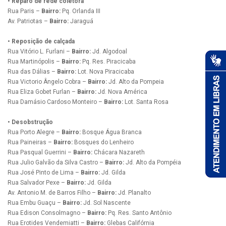
• Reparo de rede coletora
Rua Paris –
Bairro:
Pq. Orlanda III
Av. Patriotas –
Bairro:
Jaraguá
• Reposição de calçada
Rua Vitório L. Furlani –
Bairro:
Jd. Algodoal
Rua Martinópolis –
Bairro:
Pq. Res. Piracicaba
Rua das Dálias –
Bairro:
Lot. Nova Piracicaba
Rua Victorio Ângelo Cobra –
Bairro:
Jd. Alto da Pompeia
Rua Eliza Gobet Furlan –
Bairro:
Jd. Nova América
Rua Damásio Cardoso Monteiro –
Bairro:
Lot. Santa Rosa
• Desobstrução
Rua Porto Alegre –
Bairro:
Bosque Água Branca
Rua Paineiras –
Bairro:
Bosques do Lenheiro
Rua Pasqual Guerrini –
Bairro:
Chácara Nazareth
Rua Julio Galvão da Silva Castro –
Bairro:
Jd. Alto da Pompéia
Rua José Pinto de Lima –
Bairro:
Jd. Gilda
Rua Salvador Pexe –
Bairro:
Jd. Gilda
Av. Antonio M. de Barros Filho –
Bairro:
Jd. Planalto
Rua Embu Guaçu –
Bairro:
Jd. Sol Nascente
Rua Edison Consolmagno –
Bairro:
Pq. Res. Santo Antônio
Rua Erotides Vendemiatti –
Bairro:
Glebas Califórnia