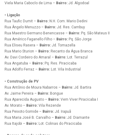
Viela Maria Caboclo de Lima –
Bairro:
Jd. Algodoal
• Ligação
Rua Taufic Dumit –
Bairro:
N.H. Com. Mario Dedini
Rua Ângelo Menuzzo –
Bairro:
Jd. Res. Cambuy
Rua Maestro Germano Benencasse –
Bairro:
Pq. São Mateus II
Rua Américo Faganello Filho –
Bairro:
Pq. São Jorge
Rua Eliseu Rasera –
Bairro:
Jd. Tomazella
Rua Mario Sturion –
Bairro:
Recanto da Água Branca
Av. Davi Cordeiro do Amaral –
Bairro:
Lot. Terrazul
Rua Angatuba –
Bairro:
Pq. Res. Piracicaba
Rua Adolfo Ferraz –
Bairro:
Lot. Vila Industrial
• Construção de PV
Rua Antônio de Moura Nabarros –
Bairro:
Jd. Bartira
Av. Jaime Pereira –
Bairro:
Bongue
Rua Aparecida Augusto –
Bairro:
Vem Viver Piracicaba I
Av. Morato –
Bairro:
Vila Rezende
Rua Peixoto Gomide –
Bairro:
Jd. Irapuã
Rua Maria José B. Carvalho –
Bairro:
Jd. Diamante
Rua Itajobi –
Bairro:
Lot. Colinas do Piracicaba