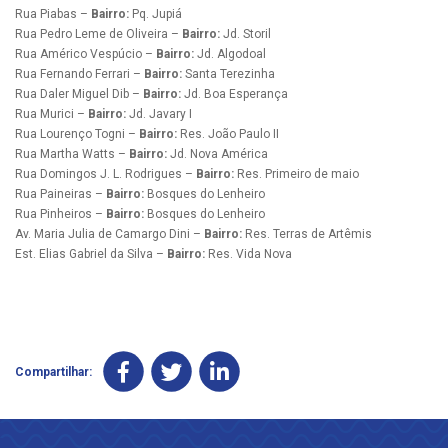
Rua Piabas –
Bairro:
Pq. Jupiá
Rua Pedro Leme de Oliveira –
Bairro:
Jd. Storil
Rua Américo Vespúcio –
Bairro:
Jd. Algodoal
Rua Fernando Ferrari –
Bairro:
Santa Terezinha
Rua Daler Miguel Dib –
Bairro:
Jd. Boa Esperança
Rua Murici –
Bairro:
Jd. Javary I
Rua Lourenço Togni –
Bairro:
Res. João Paulo II
Rua Martha Watts –
Bairro:
Jd. Nova América
Rua Domingos J. L. Rodrigues –
Bairro:
Res. Primeiro de maio
Rua Paineiras –
Bairro:
Bosques do Lenheiro
Rua Pinheiros –
Bairro:
Bosques do Lenheiro
Av. Maria Julia de Camargo Dini –
Bairro:
Res. Terras de Artêmis
Est. Elias Gabriel da Silva –
Bairro:
Res. Vida Nova
Compartilhar: