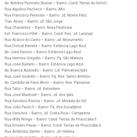
Av. Antônia Pazinato Sturion – Bairro: Cond. Terras do Sinhô I
Rua Aquilino Pacheco – Bairro: Alto
Rua Francisco Peressin – Bairro: Jd. Monte Feliz
Trav. Assis – Bairro: Jd. São Jorge
Rua Chavantes – Bairro: Nova Pauliceia
Est. Francisco Fillet – Bairro: Cond. Res. Jd. Laranjal
Rua Acácio do Canto – Bairro: Jd. Monumento
Rua Dorival Berreta – Bairro: Estância Lago Azul
Av. José Ramiro – Bairro: Estância Lago Azul
Rua Hermes Gregolin – Bairro: Pq. São Mateus
Rua José Bailarin – Bairro: Estância Lago Azul
Av. Branca Azevedo – Bairro: Lot. Palmeiras/Ipês
Rua José Guidolin – Bairro: Pq. Res. Santo Antônio
Av. Candido de Faria Alvim – Bairro: Res. Paineiras
Rua Tatuí – Bairro: Jd. Belvedere
Rua José Mastrodi – Bairro: Jd. dos Ipês
Rua Gervásio Rovina – Bairro: Jd. Morada do Sol
Rua João Paulo II – Bairro: Pq. dos Eucaliptos
Rua Varsóvia – Bairro: Jd. Costa Rica / Campestre
Rua Willy Wrege – Bairro: Cond. Terras de Piracicaba II
Rua Ernesto Pavan – Bairro: Cond. Terras de Piracicaba II
Rua Ambrósio Santin – Bairro: Jd. Helena