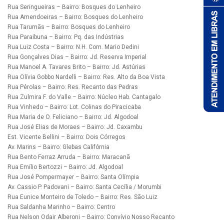
Rua Seringueiras – Bairro: Bosques do Lenheiro
Rua Amendoeiras – Bairro: Bosques do Lenheiro
Rua Tarumãs – Bairro: Bosques do Lenheiro
Rua Paraibuna – Bairro: Pq. das Indústrias
Rua Luiz Costa – Bairro: N.H. Com. Mario Dedini
Rua Gonçalves Dias – Bairro: Jd. Reserva Imperial
Rua Manoel A. Tavares Brito – Bairro: Jd. Astúrias
Rua Olívia Gobbo Nardelli – Bairro: Res. Alto da Boa Vista
Rua Pérolas – Bairro: Res. Recanto das Pedras
Rua Zulmira F. do Valle – Bairro: Núcleo Hab. Cantagalo
Rua Vinhedo – Bairro: Lot. Colinas do Piracicaba
Rua Maria de O. Feliciano – Bairro: Jd. Algodoal
Rua José Elias de Moraes – Bairro: Jd. Caxambu
Est. Vicente Bellini – Bairro: Dois Córregos
Av. Marins – Bairro: Glebas Califórnia
Rua Bento Ferraz Arruda – Bairro: Maracanã
Rua Emílio Bertozzi – Bairro: Jd. Algodoal
Rua José Pompermayer – Bairro: Santa Olímpia
Av. Cassio P. Padovani – Bairro: Santa Cecília / Morumbi
Rua Eunice Monteiro de Toledo – Bairro: Res. São Luiz
Rua Saldanha Marinho – Bairro: Centro
Rua Nelson Odair Alberoni – Bairro: Convívio Nosso Recanto