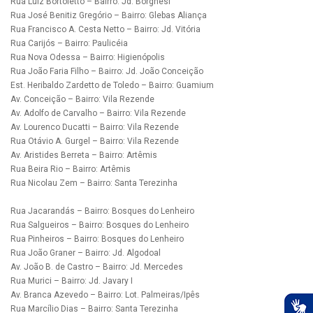
Rua Luiz Bortoletto – Bairro: Jd. Borghesi
Rua José Benitiz Gregório – Bairro: Glebas Aliança
Rua Francisco A. Cesta Netto – Bairro: Jd. Vitória
Rua Carijós – Bairro: Paulicéia
Rua Nova Odessa – Bairro: Higienópolis
Rua João Faria Filho – Bairro: Jd. João Conceição
Est. Heribaldo Zardetto de Toledo – Bairro: Guamium
Av. Conceição – Bairro: Vila Rezende
Av. Adolfo de Carvalho – Bairro: Vila Rezende
Av. Lourenco Ducatti – Bairro: Vila Rezende
Rua Otávio A. Gurgel – Bairro: Vila Rezende
Av. Aristides Berreta – Bairro: Artêmis
Rua Beira Rio – Bairro: Artêmis
Rua Nicolau Zem – Bairro: Santa Terezinha
Rua Jacarandás – Bairro: Bosques do Lenheiro
Rua Salgueiros – Bairro: Bosques do Lenheiro
Rua Pinheiros – Bairro: Bosques do Lenheiro
Rua João Graner – Bairro: Jd. Algodoal
Av. João B. de Castro – Bairro: Jd. Mercedes
Rua Murici – Bairro: Jd. Javary I
Av. Branca Azevedo – Bairro: Lot. Palmeiras/Ipês
Rua Marcílio Dias – Bairro: Santa Terezinha