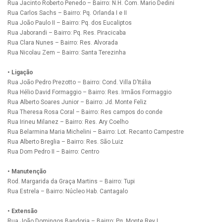
Rua Jacinto Roberto Penedo – Bairro: N.H. Com. Mario Dedini
Rua Carlos Sachs – Bairro: Pq. Orlanda I e II
Rua João Paulo II – Bairro: Pq. dos Eucaliptos
Rua Jaborandi – Bairro: Pq. Res. Piracicaba
Rua Clara Nunes – Bairro: Res. Alvorada
Rua Nicolau Zem – Bairro: Santa Terezinha
• Ligação
Rua João Pedro Prezotto – Bairro: Cond. Villa D’Itália
Rua Hélio David Formaggio – Bairro: Res. Irmãos Formaggio
Rua Alberto Soares Junior – Bairro: Jd. Monte Feliz
Rua Theresa Rosa Coral – Bairro: Res campos do conde
Rua Irineu Milanez – Bairro: Res. Ary Coelho
Rua Belarmina Maria Michelini – Bairro: Lot. Recanto Campestre
Rua Alberto Breglia – Bairro: Res. São Luiz
Rua Dom Pedro II – Bairro: Centro
• Manutenção
Rod. Margarida da Graça Martins – Bairro: Tupi
Rua Estrela – Bairro: Núcleo Hab. Cantagalo
• Extensão
Rua João Domingos Bandoria – Bairro: Pq. Monte Rey I