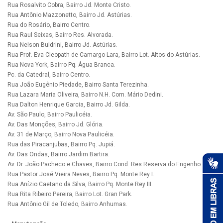
Rua Rosalvito Cobra, Bairro Jd. Monte Cristo.
Rua Antônio Mazzonetto, Bairro Jd. Astúrias.
Rua do Rosário, Bairro Centro.
Rua Raul Seixas, Bairro Res. Alvorada.
Rua Nelson Buldrini, Bairro Jd. Astúrias.
Rua Prof. Eva Cleopath de Camargo Lara, Bairro Lot. Altos do Astúrias.
Rua Nova York, Bairro Pq. Água Branca.
Pc. da Catedral, Bairro Centro.
Rua João Eugênio Piedade, Bairro Santa Terezinha.
Rua Lazara Maria Oliveira, Bairro N.H. Com. Mário Dedini.
Rua Dalton Henrique Garcia, Bairro Jd. Gilda.
Av. São Paulo, Bairro Paulicéia.
Av. Das Monções, Bairro Jd. Glória.
Av. 31 de Março, Bairro Nova Paulicéia.
Rua das Piracanjubas, Bairro Pq. Jupiá.
Av. Das Ondas, Bairro Jardim Bartira.
Av. Dr. João Pacheco e Chaves, Bairro Cond. Res Reserva do Engenho
Rua Pastor José Vieira Neves, Bairro Pq. Monte Rey I.
Rua Anízio Caetano da Silva, Bairro Pq. Monte Rey III.
Rua Rita Ribeiro Pereira, Bairro Lot. Gran Park.
Rua Antônio Gil de Toledo, Bairro Anhumas.