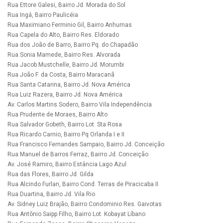
Rua Ettore Galesi, Bairro Jd. Morada do Sol
Rua Ingá, Bairro Paulicéia
Rua Maximiano Ferminio Gil, Bairro Anhumas
Rua Capela do Alto, Bairro Res. Eldorado
Rua dos João de Barro, Bairro Pq. do Chapadão
Rua Sonia Mamede, Bairro Res. Alvorada
Rua Jacob Mustchelle, Bairro Jd. Morumbi
Rua João F. da Costa, Bairro Maracanã
Rua Santa Catarina, Bairro Jd. Nova América
Rua Luiz Razera, Bairro Jd. Nova América
Av. Carlos Martins Sodero, Bairro Vila Independência
Rua Prudente de Moraes, Bairro Alto
Rua Salvador Gobeth, Bairro Lot. Sta Rosa
Rua Ricardo Carnio, Bairro Pq Orlanda I e II
Rua Francisco Fernandes Sampaio, Bairro Jd. Conceição
Rua Manuel de Barros Ferraz, Bairro Jd. Conceição
Av. José Ramiro, Bairro Estância Lago Azul
Rua das Flores, Bairro Jd. Gilda
Rua Alcindo Furlan, Bairro Cond. Terras de Piracicaba II
Rua Duartina, Bairro Jd. Vila Rio
Av. Sidney Luiz Brajão, Bairro Condominio Res. Gaivotas
Rua Antônio Saipp Filho, Bairro Lot. Kobayat Líbano