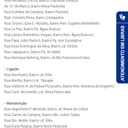
Rua Fernando Zocca, Bairro Chacaras Veneza
Av. 31 de Marco, Bairro Nova Paulicéia
Rua Erotides de Campos, Bairro Paulista
Rod. Cornelio Pires, Bairro Campestre
Rua Cezira Lúzia C. Nusdeu, Bairro Res. Eugênio Montebello
Rua La Paz, Bairro Pq. Água Branca
Rua Lásaro Benedicto Viegas, Bairro Res. Água Branca I
Rua Papa João Paulo II, Bairro Pq. dos Eucaliptos
Rua Elias Domingos da Silva, Bairro Jd. Vitória
Rua Japuguacu, Bairro Pq. do Sabiá
Rua Henrique Nehring, Bairro Jd.São Francisco-Ondas
• Ligação
Rua Riachuelo, Bairro Jd. Elite
Rua Marília, Bairro Lot. Tatuapé
Rua Valdimir A. de Padua Pizzinatto, Bairro Res. Reserva do Engenho
Rua Card. Arcoverde, Lot. Nova Piracicaba
• Manutenção
Rua Segisfredo P. Almeida, Bairro Jd. Noiva da Colina
Rua Carlos de Campos, Bairro São Judas Tadeu
Rua Sto. André, Bairro Jd. Elite
Rua Dona Regina, Bairro Nova Paulicéia