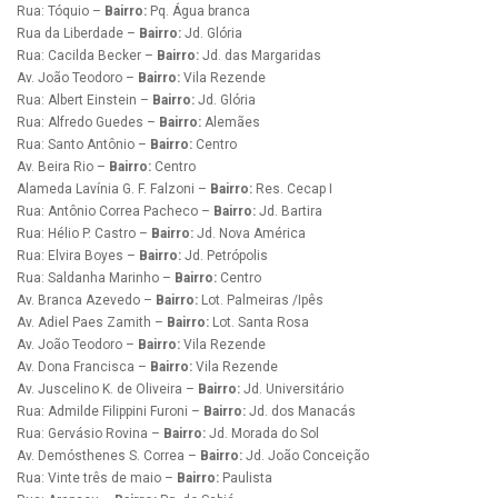
Rua: Tóquio –
Bairro:
Pq. Água branca
Rua da Liberdade –
Bairro:
Jd. Glória
Rua: Cacilda Becker –
Bairro:
Jd. das Margaridas
Av. João Teodoro –
Bairro:
Vila Rezende
Rua: Albert Einstein –
Bairro:
Jd. Glória
Rua: Alfredo Guedes –
Bairro:
Alemães
Rua: Santo Antônio –
Bairro:
Centro
Av. Beira Rio –
Bairro:
Centro
Alameda Lavínia G. F. Falzoni –
Bairro:
Res. Cecap I
Rua: Antônio Correa Pacheco –
Bairro:
Jd. Bartira
Rua: Hélio P. Castro –
Bairro:
Jd. Nova América
Rua: Elvira Boyes –
Bairro:
Jd. Petrópolis
Rua: Saldanha Marinho –
Bairro:
Centro
Av. Branca Azevedo –
Bairro:
Lot. Palmeiras /Ipês
Av. Adiel Paes Zamith –
Bairro:
Lot. Santa Rosa
Av. João Teodoro –
Bairro:
Vila Rezende
Av. Dona Francisca –
Bairro:
Vila Rezende
Av. Juscelino K. de Oliveira –
Bairro:
Jd. Universitário
Rua: Admilde Filippini Furoni –
Bairro:
Jd. dos Manacás
Rua: Gervásio Rovina –
Bairro:
Jd. Morada do Sol
Av. Demósthenes S. Correa –
Bairro:
Jd. João Conceição
Rua: Vinte três de maio –
Bairro:
Paulista