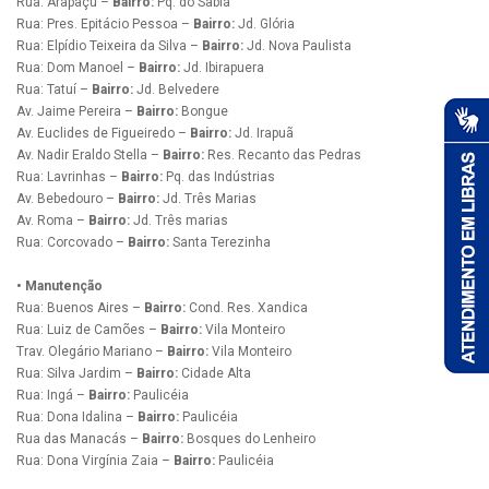
Rua: Arapaçu –
Bairro:
Pq. do Sabiá
Rua: Pres. Epitácio Pessoa –
Bairro:
Jd. Glória
Rua: Elpídio Teixeira da Silva –
Bairro:
Jd. Nova Paulista
Rua: Dom Manoel –
Bairro:
Jd. Ibirapuera
Rua: Tatuí –
Bairro:
Jd. Belvedere
Av. Jaime Pereira –
Bairro:
Bongue
Av. Euclides de Figueiredo –
Bairro:
Jd. Irapuã
Av. Nadir Eraldo Stella –
Bairro:
Res. Recanto das Pedras
Rua: Lavrinhas –
Bairro:
Pq. das Indústrias
Av. Bebedouro –
Bairro:
Jd. Três Marias
Av. Roma –
Bairro:
Jd. Três marias
Rua: Corcovado –
Bairro:
Santa Terezinha
• Manutenção
Rua: Buenos Aires –
Bairro:
Cond. Res. Xandica
Rua: Luiz de Camões –
Bairro:
Vila Monteiro
Trav. Olegário Mariano –
Bairro:
Vila Monteiro
Rua: Silva Jardim –
Bairro:
Cidade Alta
Rua: Ingá –
Bairro:
Paulicéia
Rua: Dona Idalina –
Bairro:
Paulicéia
Rua das Manacás –
Bairro:
Bosques do Lenheiro
Rua: Dona Virgínia Zaia –
Bairro:
Paulicéia