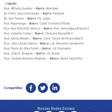
• Ligação
Rua: Alfredo Guedes –
Bairro:
Alemães
Av. Dona Jane Conceição –
Bairro:
Paulista
Av. dos Peixes –
Bairro:
Pq. Jupiá
Rua: Nuporanga –
Bairro:
Cond. Convívio Flórida
Rua: Nair Bertolotti Stocco –
Bairro:
Res. Nova Água Branca II
Rua: Valentin Furlan –
Bairro:
Chácara Nazareth II
Rua: Santa Morato –
Bairro:
Cond. Terras de Piracicaba III
Rua: Júlio Lázaro Sierra –
Bairro:
Lot. Recanto Campestre
Rua: Paulo da Silva Farah –
Bairro:
Jd. Diamante
Rua: João B. Bragion –
Bairro:
Jd. Sonia
Rua: Cardeal Aloisios Stepinac –
Bairro:
Santa Terezinha
Compartilhar:
Nossas Redes Sociais