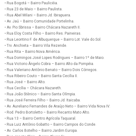
• Rua Bogotá – Bairro Paulicéia.
• Rua 23 de Maio – Bairro Paulista.
• Rua Abel Milani – Bairro Jd. Ibirapuera.
• Av. Jaú – Bairro Comunidade Portelinha.
• Av. Pio Sbrissa – Bairro Chácara Nazareth II.
• Rua Eloy Costa Filho – Bairro Res. Paineiras.
• Rua Leontino F. de Albuquerque – Bairro Lot. Vale do Sol.
• Trv. Anchieta – Bairro Vila Rezende.
• Rua Rita – Bairro Nova América.
• Rua Domingos José Lopes Rodrigues – Bairro 1º de Maio.
• Rua Victorio Ângelo Cobra – Bairro Alto da Pompéia.
• Rua Valeriano Antônio Benato – Bairro Dois Córregos.
• Rua Ribeiro Couto – Bairro Santa Cecília II.
• Rua José – Bairro Alto.
• Rua Cecília – Chácara Nazareth.
• Rua João Stênico – Bairro Santa Olímpia.
• Rua José Ferreira Filho – Bairro Jd. Itaicaba.
• Av. Aureliano Fernandes de Araújo Neto – Bairro Vida Nova IV.
• Rod. Pedro Bortoletto – Bairro Recanto Mato Alto.
• Rua 13 – Bairro Centro Agrícola Taquaral.
• Rua Luiz Antônio Gobatto – Bairro Campos do Conde.
• Av. Carlos Botelho – Bairro Jardim Europa.