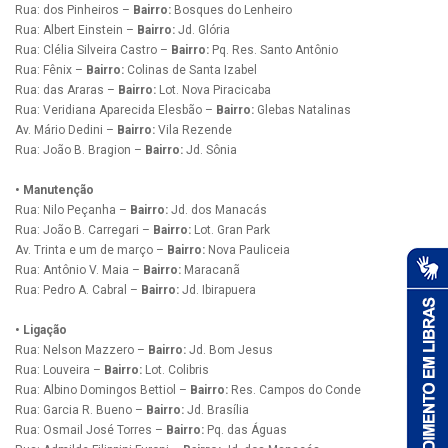
Rua: dos Pinheiros –
Bairro:
Bosques do Lenheiro
Rua: Albert Einstein –
Bairro:
Jd. Glória
Rua: Clélia Silveira Castro –
Bairro:
Pq. Res. Santo Antônio
Rua: Fênix –
Bairro:
Colinas de Santa Izabel
Rua: das Araras –
Bairro:
Lot. Nova Piracicaba
Rua: Veridiana Aparecida Elesbão –
Bairro:
Glebas Natalinas
Av. Mário Dedini –
Bairro:
Vila Rezende
Rua: João B. Bragion –
Bairro:
Jd. Sônia
• Manutenção
Rua: Nilo Peçanha –
Bairro:
Jd. dos Manacás
Rua: João B. Carregari –
Bairro:
Lot. Gran Park
Av. Trinta e um de março –
Bairro:
Nova Pauliceia
Rua: Antônio V. Maia –
Bairro:
Maracanã
Rua: Pedro A. Cabral –
Bairro:
Jd. Ibirapuera
• Ligação
Rua: Nelson Mazzero –
Bairro:
Jd. Bom Jesus
Rua: Louveira –
Bairro:
Lot. Colibris
Rua: Albino Domingos Bettiol –
Bairro:
Res. Campos do Conde
Rua: Garcia R. Bueno –
Bairro:
Jd. Brasília
Rua: Osmail José Torres –
Bairro:
Pq. das Águas