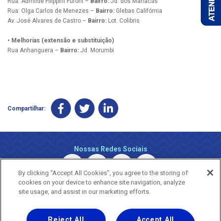
Rua: Admilde Filippini Furoni –
Bairro:
Jd. dos Manacás
Rua: Olga Carlos de Menezes –
Bairro:
Glebas Califórnia
Av. José Alvares de Castro –
Bairro:
Lot. Colibris
• Melhorias (extensão e substituição)
Rua Anhanguera –
Bairro:
Jd. Morumbi
Compartilhar:
Nossas Redes Sociais
By clicking “Accept All Cookies”, you agree to the storing of
cookies on your device to enhance site navigation, analyze
site usage, and assist in our marketing efforts.
Reject All
Accept All