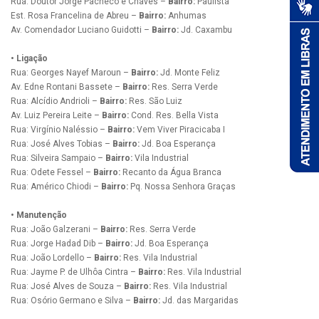
Rua: Doutor Jorge Pacheco e Chaves –
Bairro:
Paulista
Est. Rosa Francelina de Abreu –
Bairro:
Anhumas
Av. Comendador Luciano Guidotti –
Bairro:
Jd. Caxambu
• Ligação
Rua: Georges Nayef Maroun –
Bairro:
Jd. Monte Feliz
Av. Edne Rontani Bassete –
Bairro:
Res. Serra Verde
Rua: Alcídio Andrioli –
Bairro:
Res. São Luiz
Av. Luiz Pereira Leite –
Bairro:
Cond. Res. Bella Vista
Rua: Virgínio Naléssio –
Bairro:
Vem Viver Piracicaba I
Rua: José Alves Tobias –
Bairro:
Jd. Boa Esperança
Rua: Silveira Sampaio –
Bairro:
Vila Industrial
Rua: Odete Fessel –
Bairro:
Recanto da Água Branca
Rua: Américo Chiodi –
Bairro:
Pq. Nossa Senhora Graças
• Manutenção
Rua: João Galzerani –
Bairro:
Res. Serra Verde
Rua: Jorge Hadad Dib –
Bairro:
Jd. Boa Esperança
Rua: João Lordello –
Bairro:
Res. Vila Industrial
Rua: Jayme P. de Ulhôa Cintra –
Bairro:
Res. Vila Industrial
Rua: José Alves de Souza –
Bairro:
Res. Vila Industrial
Rua: Osório Germano e Silva –
Bairro:
Jd. das Margaridas