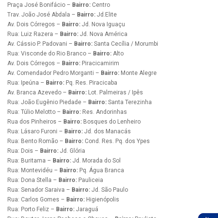
Praça José Bonifácio –
Bairro:
Centro
Trav. João José Abdala –
Bairro:
Jd.Elite
Av. Dois Córregos –
Bairro:
Jd. Nova Iguaçu
Rua: Luiz Razera –
Bairro:
Jd. Nova América
Av. Cássio P. Padovani –
Bairro:
Santa Cecília / Morumbi
Rua: Visconde do Rio Branco –
Bairro:
Alto
Av. Dois Córregos –
Bairro:
Piracicamirim
Av. Comendador Pedro Morganti –
Bairro:
Monte Alegre
Rua: Ipeúna –
Bairro:
Pq. Res. Piracicaba
Av. Branca Azevedo –
Bairro:
Lot. Palmeiras / Ipês
Rua: João Eugênio Piedade –
Bairro:
Santa Terezinha
Rua: Túlio Melotto –
Bairro:
Res. Andorinhas
Rua dos Pinheiros –
Bairro:
Bosques do Lenheiro
Rua: Lásaro Furoni –
Bairro:
Jd. dos Manacás
Rua: Bento Romão –
Bairro:
Cond. Res. Pq. dos Ypes
Rua: Dois –
Bairro:
Jd. Glória
Rua: Buritama –
Bairro:
Jd. Morada do Sol
Rua: Montevidéu –
Bairro:
Pq. Água Branca
Rua: Dona Stella –
Bairro:
Pauliceia
Rua: Senador Saraiva –
Bairro:
Jd. São Paulo
Rua: Carlos Gomes –
Bairro:
Higienópolis
Rua: Porto Feliz –
Bairro:
Jaraguá