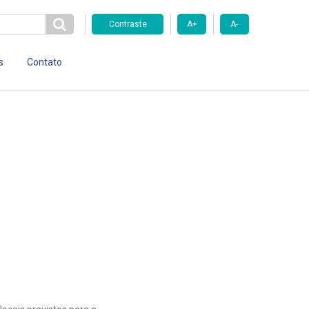
Contraste
A+
A-
s
Contato