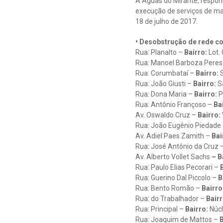
A Águas do Mirante, respons
execução de serviços de man
18 de julho de 2017.
• Desobstrução de rede co
Rua: Planalto –
Bairro:
Lot. 
Rua: Manoel Barboza Peres
Rua: Corumbataí –
Bairro:
S
Rua: João Giusti –
Bairro:
S
Rua: Dona Maria –
Bairro:
P
Rua: Antônio Françoso –
Ba
Av. Oswaldo Cruz –
Bairro:
Rua: João Eugênio Piedade
Av. Adiel Paes Zamith –
Bai
Rua: José Antônio da Cruz 
Av. Alberto Vollet Sachs
– B
Rua: Paulo Elias Pecorari –
B
Rua: Guerino Dal Piccolo –
B
Rua: Bento Romão –
Bairro
Rua: do Trabalhador –
Bairr
Rua: Principal –
Bairro:
Núcl
Rua: Joaquim de Mattos –
B