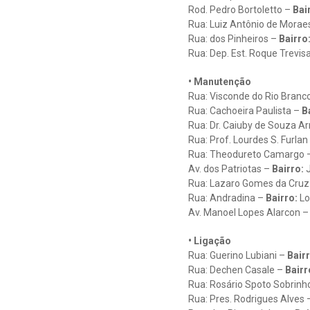
Rod. Pedro Bortoletto –
Bair
Rua: Luiz Antônio de Morae
Rua: dos Pinheiros –
Bairro
Rua: Dep. Est. Roque Trevis
• Manutenção
Rua: Visconde do Rio Branc
Rua: Cachoeira Paulista –
Ba
Rua: Dr. Caiuby de Souza Ar
Rua: Prof. Lourdes S. Furlan
Rua: Theodureto Camargo 
Av. dos Patriotas –
Bairro:
J
Rua: Lazaro Gomes da Cruz
Rua: Andradina –
Bairro:
Lo
Av. Manoel Lopes Alarcon 
• Ligação
Rua: Guerino Lubiani –
Bairr
Rua: Dechen Casale –
Bairr
Rua: Rosário Spoto Sobrinh
Rua: Pres. Rodrigues Alves