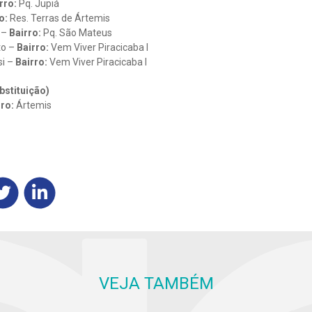
rro:
Pq. Jupiá
o:
Res. Terras de Ártemis
 –
Bairro:
Pq. São Mateus
to –
Bairro:
Vem Viver Piracicaba I
si –
Bairro:
Vem Viver Piracicaba I
bstituição)
rro:
Ártemis
VEJA TAMBÉM