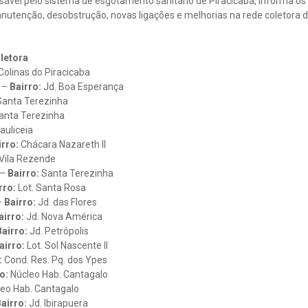
ável pelo sistema de esgotamento sanitário de Piracicaba, informa os l
utenção, desobstrução, novas ligações e melhorias na rede coletora de
letora
Colinas do Piracicaba
 –
Bairro:
Jd. Boa Esperança
anta Terezinha
anta Terezinha
auliceia
irro:
Chácara Nazareth II
Vila Rezende
 –
Bairro:
Santa Terezinha
rro:
Lot. Santa Rosa
–
Bairro:
Jd. das Flores
airro:
Jd. Nova América
airro:
Jd. Petrópolis
airro:
Lot. Sol Nascente II
:
Cond. Res. Pq. dos Ypes
o:
Núcleo Hab. Cantagalo
eo Hab. Cantagalo
airro:
Jd. Ibirapuera