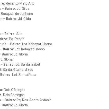
ro:
Recanto Mato Alto
s –
Bairro:
Jd. Gilda
:
Bosques do Lenheiro
an –
Bairro:
Jd. Gilda
o –
Bairro:
Alto
irro:
Pq. Peória
ruda –
Bairro:
Lot. Kobayat Líbano
 –
Bairro:
Lot. Kobayat Líbano
–
Bairro:
Jd. Glória
d. Glória
 –
Bairro:
Jd. Santa Izabel
t. Santa Rita Perdizes
–
Bairro:
Lot. Santa Rosa
o:
Dois Córregos
o:
Dois Córregos
o –
Bairro:
Pq. Res. Santo Antônio
 –
Bairro:
Jd. Glória