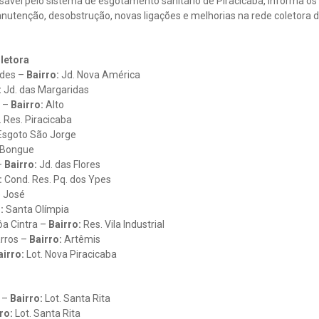
ável pelo sistema de esgotamento sanitário de Piracicaba, informa os l
utenção, desobstrução, novas ligações e melhorias na rede coletora de
letora
ndes –
Bairro:
Jd. Nova América
:
Jd. das Margaridas
s –
Bairro:
Alto
 Res. Piracicaba
Esgoto São Jorge
Bongue
–
Bairro:
Jd. das Flores
:
Cond. Res. Pq. dos Ypes
 José
:
Santa Olímpia
ôa Cintra –
Bairro:
Res. Vila Industrial
arros –
Bairro:
Artêmis
irro:
Lot. Nova Piracicaba
 –
Bairro:
Lot. Santa Rita
ro:
Lot. Santa Rita