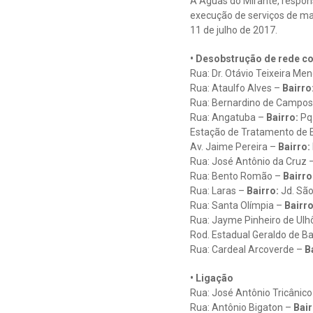
A Águas do Mirante, respons
execução de serviços de man
11 de julho de 2017.
• Desobstrução de rede co
Rua: Dr. Otávio Teixeira Me
Rua: Ataulfo Alves –
Bairro
Rua: Bernardino de Campo
Rua: Angatuba –
Bairro:
Pq.
Estação de Tratamento de 
Av. Jaime Pereira –
Bairro:
Rua: José Antônio da Cruz 
Rua: Bento Romão –
Bairro
Rua: Laras –
Bairro:
Jd. São
Rua: Santa Olímpia –
Bairro
Rua: Jayme Pinheiro de Ulh
Rod. Estadual Geraldo de B
Rua: Cardeal Arcoverde –
Ba
• Ligação
Rua: José Antônio Tricânico
Rua: Antônio Bigaton –
Bair