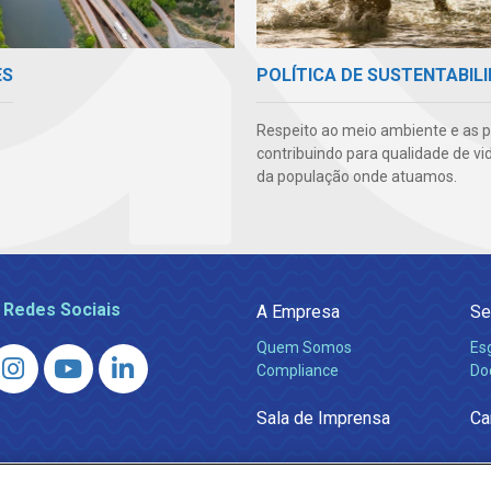
ES
POLÍTICA DE SUSTENTABIL
Respeito ao meio ambiente e as 
contribuindo para qualidade de vi
da população onde atuamos.
 Redes Sociais
A Empresa
Se
Quem Somos
Es
Compliance
Do
Sala de Imprensa
Ca