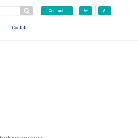
Contraste
A+
A-
s
Contato