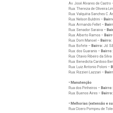
Av. José Alvares de Castro
Rua: Thereza de Oliveira L
Rua: Valquíria Sanches C. A
Rua: Nelson Buldrini –
Bairr
Rua: Armando Fellet –
Bairr
Rua: Senador Saraiva –
Bai
Rua: Alberto Ramos –
Bairr
Rua: Dom Manoel –
Bairro:
Rua: Bofete –
Bairro:
Jd. S
Rua: dos Guaranis –
Bairro:
Rua: Otavio Ribeiro da Silva
Rua: Benedicta Cardoso Ber
Rua: Luiz Antonio Poloni –
B
Rua: Rizzieri Lazzari –
Bairr
• Manutenção
Rua dos Pinheiros –
Bairro:
Rua: Buenos Aires –
Bairro:
• Melhorias (extensão e su
Rua Cícero Pompeu de Tol