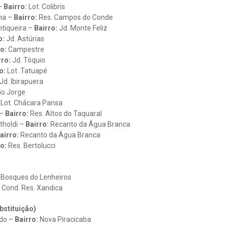
 –
Bairro:
Lot. Colibris
ima –
Bairro:
Res. Campos do Conde
ntiqueira –
Bairro:
Jd. Monte Feliz
o:
Jd. Astúrias
o:
Campestre
rro:
Jd. Tóquio
o:
Lot. Tatuapé
Jd. Ibirapuera
ão Jorge
Lot. Chácara Pansa
 –
Bairro:
Res. Altos do Taquaral
tholdi –
Bairro:
Recanto da Água Branca
airro:
Recanto da Água Branca
o:
Res. Bertolucci
Bosques do Lenheiros
Cond. Res. Xandica
bstituição)
edo –
Bairro:
Nova Piracicaba