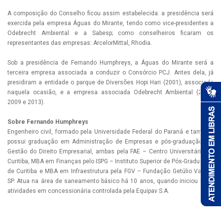
A composição do Conselho ficou assim estabelecida: a presidência será
exercida pela empresa Águas do Mirante, tendo como vice-presidentes a
Odebrecht Ambiental e a Sabesp; como conselheiros ficaram os
representantes das empresas: ArcelorMittal, Rhodia.
Sob a presidência de Fernando Humphreys, a Águas do Mirante será a
terceira empresa associada a conduzir o Consórcio PCJ. Antes dela, já
presidiram a entidade o parque de Diversões Hopi Hari (2001), associado
naquela ocasião, e a empresa associada Odebrecht Ambiental (2005,
2009 e 2013).
Sobre
Fernando Humphreys
Engenheiro civil, formado pela Universidade Federal do Paraná e também
possui graduação em Administração de Empresas e pós-graduação em
Gestão do Direito Empresarial, ambas pela FAE – Centro Universitário de
Curitiba, MBA em Finanças pelo ISPG – Instituto Superior de Pós-Graduação
de Curitiba e MBA em Infraestrutura pela FGV – Fundação Getúlio Vargas
SP. Atua na área de saneamento básico há 10 anos, quando iniciou suas
atividades em concessionária controlada pela Equipav S.A.