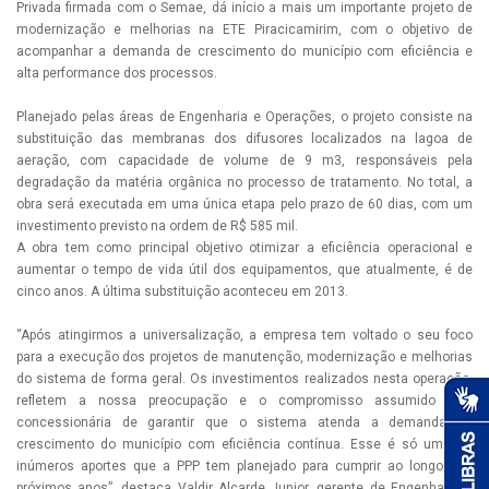
Privada firmada com o Semae, dá início a mais um importante projeto de
modernização e melhorias na ETE Piracicamirim, com o objetivo de
acompanhar a demanda de crescimento do município com eficiência e
alta performance dos processos.
Planejado pelas áreas de Engenharia e Operações, o projeto consiste na
substituição das membranas dos difusores localizados na lagoa de
aeração, com capacidade de volume de 9 m3, responsáveis pela
degradação da matéria orgânica no processo de tratamento. No total, a
obra será executada em uma única etapa pelo prazo de 60 dias, com um
investimento previsto na ordem de R$ 585 mil.
A obra tem como principal objetivo otimizar a eficiência operacional e
aumentar o tempo de vida útil dos equipamentos, que atualmente, é de
cinco anos. A última substituição aconteceu em 2013.
“Após atingirmos a universalização, a empresa tem voltado o seu foco
para a execução dos projetos de manutenção, modernização e melhorias
do sistema de forma geral. Os investimentos realizados nesta operação,
refletem a nossa preocupação e o compromisso assumido pela
concessionária de garantir que o sistema atenda a demanda de
crescimento do município com eficiência contínua. Esse é só um dos
inúmeros aportes que a PPP tem planejado para cumprir ao longo dos
próximos anos”, destaca Valdir Alcarde Junior, gerente de Engenharia e