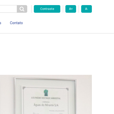
Contraste
A+
A-
s
Contato