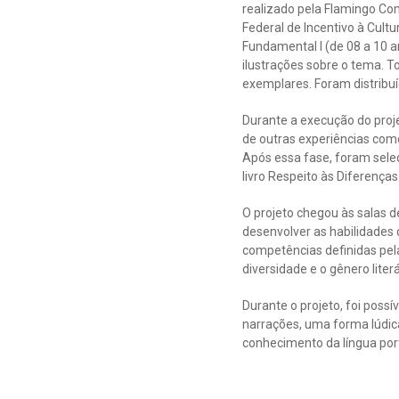
realizado pela Flamingo Com
Federal de Incentivo à Cult
Fundamental I (de 08 a 10 a
ilustrações sobre o tema. T
exemplares. Foram distribu
Durante a execução do proje
de outras experiências como e
Após essa fase, foram selec
livro Respeito às Diferenças
O projeto chegou às salas d
desenvolver as habilidades d
competências definidas pe
diversidade e o gênero liter
Durante o projeto, foi possí
narrações, uma forma lúdica
conhecimento da língua por