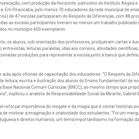
unicação, com produção da Horizonte, patrocínio do Instituto Aegea e 
ura. Em Piracicaba, pelo menos 70 educadores da rede municipal de ensi
nos) de 47 escolas participaram do Respeito às Diferenças, com 88 pro
odas as escolas participantes tiveram ao menos um trabalho publicado n
ídos no município 600 exemplares.
to, os alunos, sob orientação dos professores, produziram cartas e ilu
ntrevistas, leituras paralelas, idas aos correios, atividades científicas,
ionadas produções para representar a escola junto à banca que definiu
.
e aula após oficinas de capacitação dos educadores. “O Respeito às Di
e leitura, escrita e ilustração dos alunos do Ensino Fundamental I de es
la Base Nacional Comum Curricular (BNCC), ao mesmo tempo que propôs
ário”, explicou o analista de Responsabilidade Social da Mirante, Gabriel 
vel reforçar importância do resgate e da magia que é contar histórias po
 de motivar a imaginação e criatividade dos estudantes. “Foi um merg
tuguesa e direitos humanos, um tema importantíssimo na formação das 