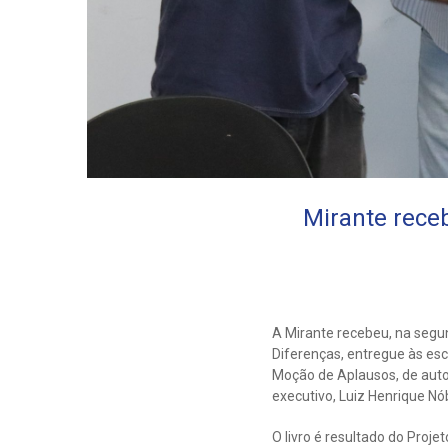
Mirante rece
A Mirante recebeu, na segu
Diferenças, entregue às es
Moção de Aplausos, de autori
executivo, Luiz Henrique Nób
O livro é resultado do Proje