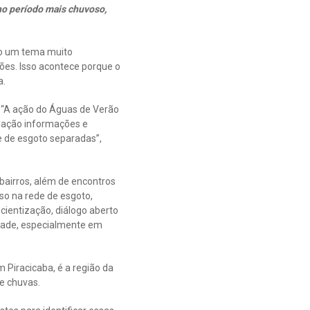
no período mais chuvoso,
são um tema muito
ões. Isso acontece porque o
a.
 “A ação do Águas de Verão
ulação informações e
 e de esgoto separadas”,
bairros, além de encontros
so na rede de esgoto,
ientização, diálogo aberto
idade, especialmente em
 Piracicaba, é a região da
de chuvas.