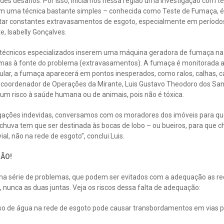
es desafios. Por isso, iniciamos nessa região uma investigação com tes
Com uma técnica bastante simples – conhecida como Teste de Fumaça, é 
vitar constantes extravasamentos de esgoto, especialmente em período
e, Isabelly Gonçalves.
: técnicos especializados inserem uma máquina geradora de fumaça na
mas à fonte do problema (extravasamentos). A fumaça é monitorada at
ular, a fumaça aparecerá em pontos inesperados, como ralos, calhas, ca
 o coordenador de Operações da Mirante, Luis Gustavo Theodoro dos San
m risco à saúde humana ou de animais, pois não é tóxica.
igações indevidas, conversamos com os moradores dos imóveis para q
chuva tem que ser destinada às bocas de lobo – ou bueiros, para que c
ial, não na rede de esgoto”, conclui Luis.
ÃO!
ma série de problemas, que podem ser evitados com a adequação as r
, nunca as duas juntas. Veja os riscos dessa falta de adequação:
so de água na rede de esgoto pode causar transbordamentos em vias p