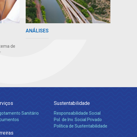
ANÁLISES
stema de
r
rviços
Sustentabilidade
gotamento Sanitário
Responsabilidade Social
cumentos
Pol. de Inv. Social Privado
Política de Sustentabilidade
rreiras