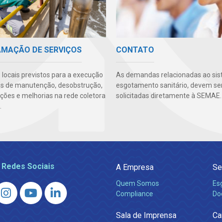
MAÇÃO DE SERVIÇOS
CONTATO
 locais previstos para a execução
As demandas relacionadas ao si
os de manutenção, desobstrução,
esgotamento sanitário, devem se
ações e melhorias na rede coletora
solicitadas diretamente à SEMAE.
.
 Redes Sociais
A Empresa
Se
Quem Somos
Es
Compliance
Do
Sala de Imprensa
Ca