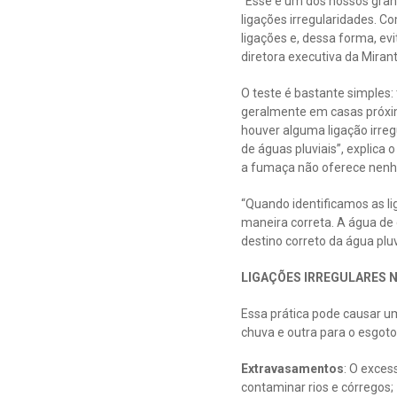
“Esse é um dos nossos grand
ligações irregularidades. 
ligações e, dessa forma, e
diretora executiva da Mirant
O teste é bastante simples
geralmente em casas próxi
houver alguma ligação irreg
de águas pluviais”, explica
a fumaça não oferece nenhu
“Quando identificamos as l
maneira correta. A água de 
destino correto da água pluv
LIGAÇÕES IRREGULARES N
Essa prática pode causar u
chuva e outra para o esgoto
Extravasamentos
: O exces
contaminar rios e córregos;