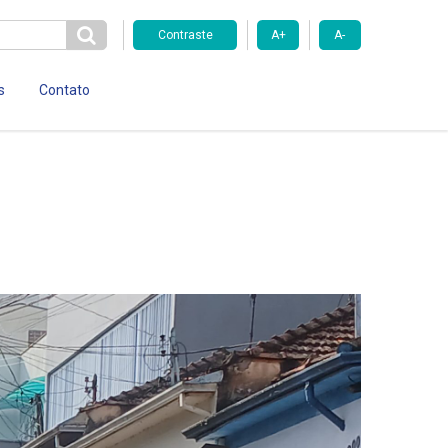
Contraste
A+
A-
s
Contato