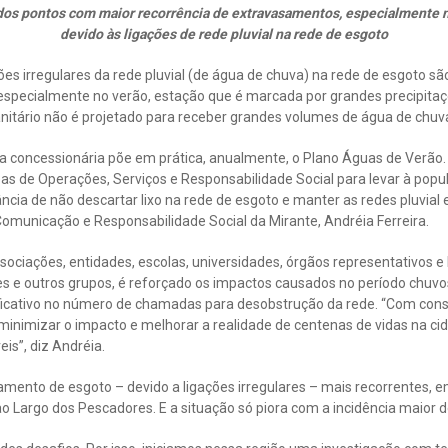
dos pontos com maior recorrência de extravasamentos, especialmente 
devido às ligações de rede pluvial na rede de esgoto
es irregulares da rede pluvial (de água de chuva) na rede de esgoto 
 especialmente no verão, estação que é marcada por grandes precipitaç
itário não é projetado para receber grandes volumes de água de chuv
a concessionária põe em prática, anualmente, o Plano Águas de Verão.
eas de Operações, Serviços e Responsabilidade Social para levar à pop
ncia de não descartar lixo na rede de esgoto e manter as redes pluvial
omunicação e Responsabilidade Social da Mirante, Andréia Ferreira.
ociações, entidades, escolas, universidades, órgãos representativos e 
s e outros grupos, é reforçado os impactos causados no período chuvo
ficativo no número de chamadas para desobstrução da rede. “Com consc
minimizar o impacto e melhorar a realidade de centenas de vidas na c
is”, diz Andréia.
ento de esgoto – devido a ligações irregulares – mais recorrentes, em
ao Largo dos Pescadores. E a situação só piora com a incidência maior 