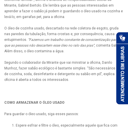
Mirante, Gabriel Bertolo. Ele lembra que as pessoas interessadas em
aprender a fazer o sabão já podem ir guardando o óleo usado na cozinha e
levá-lo, em garrafas pet, para a oficina.
O óleo de cozinha usado, descartado na rede coletora de esgoto, gruda
nas paredes da tubulação, forma crostas e, por consequência, causa
entupimentos.
“Fazemos um trabalho constante de conscientização para
que as pessoas não descartem esse óleo no ralo das pias”
, comenta Gabriel.
Além disso, o óleo contamina a água.
Segundo o colaborador da Mirante que vai ministrar a oficina, Danilo
Munhoz, fazer sabão ecológico é bastante simples. “São necessários óleo
de cozinha, soda, desinfetante e detergente ou sabão em pó”, explica. A
oficina é aberta a todos os interessados.
COMO ARMAZENAR O ÓLEO USADO
Para guardar o óleo usado, siga esses passos:
Espere esfriar e filtre o óleo, especialmente aquele que fica com