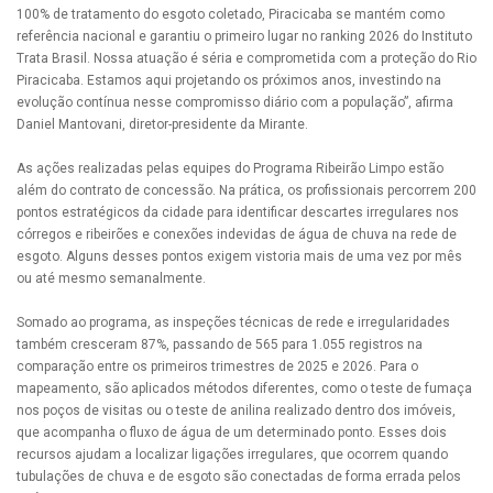
100% de tratamento do esgoto coletado, Piracicaba se mantém como
referência nacional e garantiu o primeiro lugar no ranking 2026 do Instituto
Trata Brasil. Nossa atuação é séria e comprometida com a proteção do Rio
Piracicaba. Estamos aqui projetando os próximos anos, investindo na
evolução contínua nesse compromisso diário com a população”, afirma
Daniel Mantovani, diretor-presidente da Mirante.
As ações realizadas pelas equipes do Programa Ribeirão Limpo estão
além do contrato de concessão. Na prática, os profissionais percorrem 200
pontos estratégicos da cidade para identificar descartes irregulares nos
córregos e ribeirões e conexões indevidas de água de chuva na rede de
esgoto. Alguns desses pontos exigem vistoria mais de uma vez por mês
ou até mesmo semanalmente.
Somado ao programa, as inspeções técnicas de rede e irregularidades
também cresceram 87%, passando de 565 para 1.055 registros na
comparação entre os primeiros trimestres de 2025 e 2026. Para o
mapeamento, são aplicados métodos diferentes, como o teste de fumaça
nos poços de visitas ou o teste de anilina realizado dentro dos imóveis,
que acompanha o fluxo de água de um determinado ponto. Esses dois
recursos ajudam a localizar ligações irregulares, que ocorrem quando
tubulações de chuva e de esgoto são conectadas de forma errada pelos