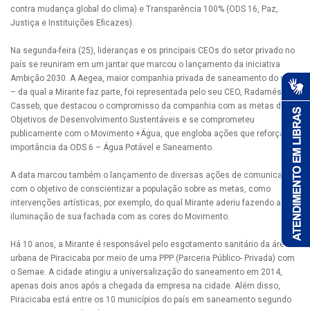
contra mudança global do clima) e Transparência 100% (ODS 16, Paz,
Justiça e Instituições Eficazes).
Na segunda-feira (25), lideranças e os principais CEOs do setor privado no
país se reuniram em um jantar que marcou o lançamento da iniciativa
Ambição 2030. A Aegea, maior companhia privada de saneamento do país
– da qual a Mirante faz parte, foi representada pelo seu CEO, Radamés
Casseb, que destacou o compromisso da companhia com as metas dos
Objetivos de Desenvolvimento Sustentáveis e se comprometeu
publicamente com o Movimento +Água, que engloba ações que reforçam a
importância da ODS 6 – Água Potável e Saneamento.
A data marcou também o lançamento de diversas ações de comunicação
com o objetivo de conscientizar a população sobre as metas, como
intervenções artísticas, por exemplo, do qual Mirante aderiu fazendo a
iluminação de sua fachada com as cores do Movimento.
Há 10 anos, a Mirante é responsável pelo esgotamento sanitário da área
urbana de Piracicaba por meio de uma PPP (Parceria Público- Privada) com
o Semae. A cidade atingiu a universalização do saneamento em 2014,
apenas dois anos após a chegada da empresa na cidade. Além disso,
Piracicaba está entre os 10 municípios do país em saneamento segundo