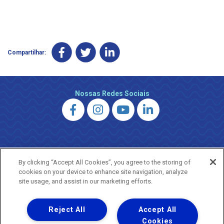
Compartilhar:
Nossas Redes Sociais
By clicking “Accept All Cookies”, you agree to the storing of
Uma empresa
cookies on your device to enhance site navigation, analyze
Copyright ® 2026 - Todos os Direitos Reservados.
site usage, and assist in our marketing efforts.
Nossa natureza movimenta a vida
Termos Gerais de Uso de Sites e Aplicativos
Reject All
Accept All
Política de Privacidade e Proteção de Dados
Cookies