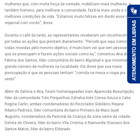
mulheres que, com muita força de vontade, mobilizam mais mulheres, e
também homens, para melhorar a comunidade, fazê-la mais unida e com
melhores condições de vida. “Estamos muito felizes em dividir esse dia
especial com vocês”, disse.
Durante o café da tarde, as representantes receberam um reconhecimento
por todas as ações que prestam diariamente. “Percebi que aqui somos
todas movidas pelo mesmo objetivo, é muito bom ver que tem pessoas
que se preocupam e fazem ações sociais como eu”, comentou Ana de
Fátima dos Santos, líder comunitária do bairro Algodoal e que movimenta
grande número de mulheres na localidade. Ela disse que sua maior
preocupação é que as pessoas tenham “comida na mesa e roupa pra
vestir”.
Além de Salvina e Ana, foram homenageadas Ivani Aparecida Assumpção,
líder da comunidade Três Porquinhos; Ednalva Inês Correa Souza e Celia
Regina Carlin, ambas coordenadoras do Reciclador Solidário; Rejane
Ribeiro Pedroso, líder comunitária do bairro Primeiro de Maio; Sueli
Augusto, coordenadora da Pastoral da Criança da zona oeste da cidade;
Delvita de Oliveira, líder do bairro Vila Cristina; e Raimunda Otaviano dos
Santos Matos, líder do bairro Eldorado.