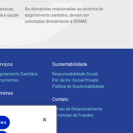
pessoas,
As demandas relacionadas ao sistema de
da e saúde
esgotamento sanitário, devem ser
solicitadas diretamente à SEMAE.
rviços
Sustentabilidade
gotamento Sanitário
Responsabilidade Social
cumentos
Pol. de Inv. Social Privado
Política de Sustentabilidade
rreiras
Contato
Canais de Relacionamento
Denúncias de Fraudes
ies