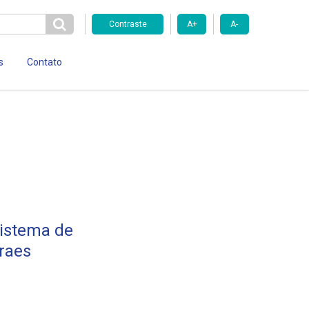
Contraste
A+
A-
s
Contato
istema de
raes