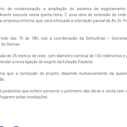
eto de modernização e ampliação do sistema de esgotamento s
irante executa nesta quinta-feira, 7, uma obra de extensão de rede 
 a empresa informa que, será efetuada a interdição parcial da Av. Dr. 
eríodo das 7h às 18h, sob a coordenação da Semuttran – Secretari
ão do Semae.
nsão de 35 metros de rede, com diâmetro nominal de 150 milímetros e
tender a nova ligação de esgoto da Estação Paulista.
ma que a conclusão do projeto, depende exclusivamente da ausênc
ão.
aos pedestres que evitem percorrer o perímetro das obras e conta com
afegarem pelas imediações.