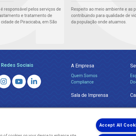
 é responsável pelos serviços de
Respeito ao meio ambiente e as 
fastamento e tratamento de
contribuindo para qualidade de vi
 cidade de Piracicaba, em São
da população onde atuamos.
 Redes Sociais
A Empresa
Se
Quem Somos
Es
Compliance
Do
Sala de Imprensa
Ca
Accept All Cook
ing of cookies on your device to enhance site