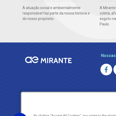
A atuação social e ambientalmente
A Mirante
responsável faz parte da nossa história e
coleta, a
do nosso propósito.
esgoto na
Paulo.
Nossas
By clicking “Accept All Cookies”, you agree to the stor