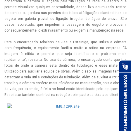
conectada à câmera e lançada pela tubulação da rede de esgoto que
permite visualizar qualquer anormalidade, desde lixo acumulado, restos
de comida ou gordura nas paredes dos tubos até ligações clandestinas de
esgoto em galeria pluvial ou ligação irregular de água de chuva. São
casos, sobretudo, que impedem a passagem do esgoto e provocam,
consequentemente, o extravasamento ou exigem a manutenção na rede.
Para o encarregado Adnilson de Jesus Estainiga, que utiliza a câmera
com frequência, o equipamento facilita muito a rotina na empresa. “A
imagem é nítida e permite que seja identificado o problema mais
rapidamente”, ressalta. No uso da câmera, o encarregado conta que faz
fotos de onde a câmera está dentro da tubulação e esse material é
utilizado para auxiliar a equipe de obras. Além disso, as imagens também
detectam a vida útil e condições da tubulação. Além de auxiliar a rotina de
trabalho, a câmera confere mais eficiência na manutenção, pois a abertura
da vala, por exemplo, é feita no local exato identificado pelo equipamento.
Esse fator também contribui na redução do impacto da obra aos clientes.