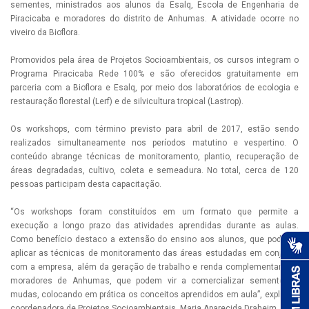
sementes, ministrados aos alunos da Esalq, Escola de Engenharia de
Piracicaba e moradores do distrito de Anhumas. A atividade ocorre no
viveiro da Bioflora.
Promovidos pela área de Projetos Socioambientais, os cursos integram o
Programa Piracicaba Rede 100% e são oferecidos gratuitamente em
parceria com a Bioflora e Esalq, por meio dos laboratórios de ecologia e
restauração florestal (Lerf) e de silvicultura tropical (Lastrop).
Os workshops, com término previsto para abril de 2017, estão sendo
realizados simultaneamente nos períodos matutino e vespertino. O
conteúdo abrange técnicas de monitoramento, plantio, recuperação de
áreas degradadas, cultivo, coleta e semeadura. No total, cerca de 120
pessoas participam desta capacitação.
“Os workshops foram constituídos em um formato que permite a
execução a longo prazo das atividades aprendidas durante as aulas.
Como benefício destaco a extensão do ensino aos alunos, que poderão
aplicar as técnicas de monitoramento das áreas estudadas em conjunto
com a empresa, além da geração de trabalho e renda complementar aos
moradores de Anhumas, que podem vir a comercializar sementes e
mudas, colocando em prática os conceitos aprendidos em aula”, explica a
coordenadora de Projetos Socioambientais, Maria Aparecida Draheim.