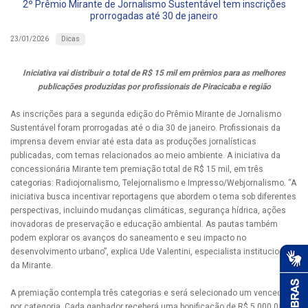
2º Prêmio Mirante de Jornalismo Sustentável tem inscrições
prorrogadas até 30 de janeiro
Dicas
23/01/2026
Iniciativa vai distribuir o total de R$ 15 mil em prêmios para as melhores
publicações produzidas por profissionais de Piracicaba e região
As inscrições para a segunda edição do Prêmio Mirante de Jornalismo
Sustentável foram prorrogadas até o dia 30 de janeiro. Profissionais da
imprensa devem enviar até esta data as produções jornalísticas
publicadas, com temas relacionados ao meio ambiente. A iniciativa da
concessionária Mirante tem premiação total de R$ 15 mil, em três
categorias: Radiojornalismo, Telejornalismo e Impresso/Webjornalismo. “A
iniciativa busca incentivar reportagens que abordem o tema sob diferentes
perspectivas, incluindo mudanças climáticas, segurança hídrica, ações
inovadoras de preservação e educação ambiental. As pautas também
podem explorar os avanços do saneamento e seu impacto no
desenvolvimento urbano”, explica Ude Valentini, especialista institucional
da Mirante.
A premiação contempla três categorias e será selecionado um vencedor
por categoria. Cada ganhador receberá uma bonificação de R$ 5.000,00. O